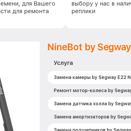
ремени, для Вашего
выбору у нас в нал
асти для ремонта
реплики
NineBot by Segway
Услуга
Замена камеры by Segway E22 N
Ремонт мотор-колеса by Segway
Замена датчика холла by Segwa
Замена амортизаторов by Segwa
Замена подшипников by Segway