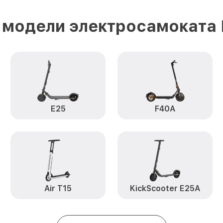
Восстановление после попадан
 модели электросамоката 
Segway E22 NineBot
Замена элемента освещения by
NineBot
E25
F40A
Air T15
KickScooter E25A