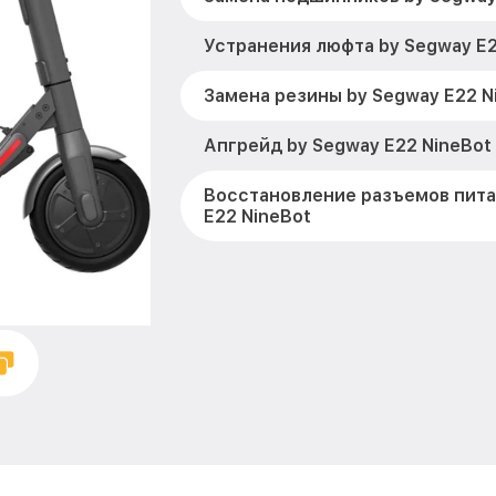
Устранения люфта by Segway E2
Замена резины by Segway E22 N
Апгрейд by Segway E22 NineBot
Восстановление разъемов пита
E22 NineBot
Замена аккумулятора by Segway
Замена корпуса by Segway E22 
Ремонт платы управления (вос
by Segway E22 NineBot
Гидроизоляция by Segway E22 N
Замена подсветки by Segway E2