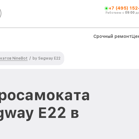
+7 (495) 152
Работаем с
09:00
д
Срочный ремонт
Це
катов NineBot
/
by Segway E22
росамоката
gway E22 в