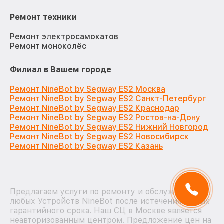
Ремонт техники
Ремонт электросамокатов
Ремонт моноколёс
Филиал в Вашем городе
Ремонт NineBot by Segway ES2 Москва
Ремонт NineBot by Segway ES2 Санкт-Петербург
Ремонт NineBot by Segway ES2 Краснодар
Ремонт NineBot by Segway ES2 Ростов-на-Дону
Ремонт NineBot by Segway ES2 Нижний Новгород
Ремонт NineBot by Segway ES2 Новосибирск
Ремонт NineBot by Segway ES2 Казань
Предлагаем услуги по ремонту и обслуживанию
любых Устройств NineBot после истечения на них
гарантийного срока. Наш СЦ в Москве является
неавторизованным центром. Предложение цен на