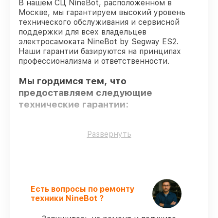
В нашем СЦ NineBot, расположенном в
Москве, мы гарантируем высокий уровень
технического обслуживания и сервисной
поддержки для всех владельцев
электросамоката NineBot by Segway ES2.
Наши гарантии базируются на принципах
профессионализма и ответственности.
Мы гордимся тем, что
предоставляем следующие
технические гарантии:
Оригинальные детали
– для всех видов
Развернуть
сервиса применяются исключительно
оригинальные детали.
Квалифицированные специалисты
–
проверенные специалисты с опытом и
сертификацией.
Есть вопросы по ремонту
Точное соблюдение сроков
–
техники NineBot ?
соблюдаем сроки сервиса
электросамоката by Segway ES2,