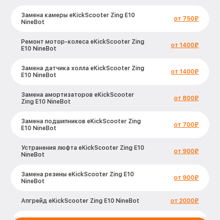
Замена камеры eKickScooter Zing E10
от 750₽
NineBot
Ремонт мотор-колеса eKickScooter Zing
от 1400₽
E10 NineBot
Замена датчика холла eKickScooter Zing
от 1400₽
E10 NineBot
Замена амортизаторов eKickScooter
от 800₽
Zing E10 NineBot
Замена подшипников eKickScooter Zing
от 700₽
E10 NineBot
Устранения люфта eKickScooter Zing E10
от 900₽
NineBot
Замена резины eKickScooter Zing E10
от 900₽
NineBot
Апгрейд eKickScooter Zing E10 NineBot
от 2000₽