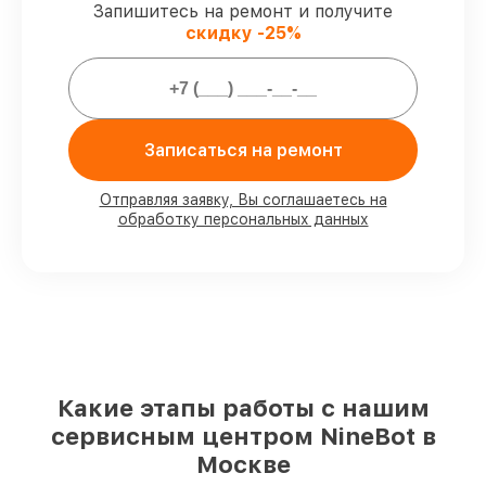
Запишитесь на ремонт и получите
Сервис с гарантией
– все работы по
скидку -25%
восстановлению проводятся с
официальной гарантией.
Мы гарантируем:
Записаться на ремонт
80%
работ в присутствии заказчика
90%
комплектующих для
Отправляя заявку, Вы соглашаетесь на
обработку персональных данных
электросамокатов имеются в наличии
или быстро поставляются
Оригинальные запчасти и
качественные реплики на ваш выбор
–
с учётом всех запросов
85%
работ за 1–2 часа, если мастер
приступает к восстановлению сразу
Какие этапы работы с нашим
сервисным центром NineBot в
Москве