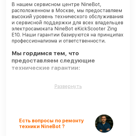
В нашем сервисном центре NineBot,
расположенном в Москве, мы предоставляем
высокий уровень технического обслуживания
и сервисной поддержки для всех владельцев
электросамоката NineBot eKickScooter Zing
E10. Наши гарантии базируются на принципах
профессионализма и ответственности.
Мы гордимся тем, что
предоставляем следующие
технические гарантии:
Оригинальные детали
– только
Развернуть
подлинные комплектующие.
Сертифицированные инженеры
–
мастера проходят строгий отбор и
регулярное обучение.
Выполнение работ вовремя
–
Есть вопросы по ремонту
соблюдаем сроки сервиса
техники NineBot ?
электросамоката eKickScooter Zing E10,
согласованные с клиентом.